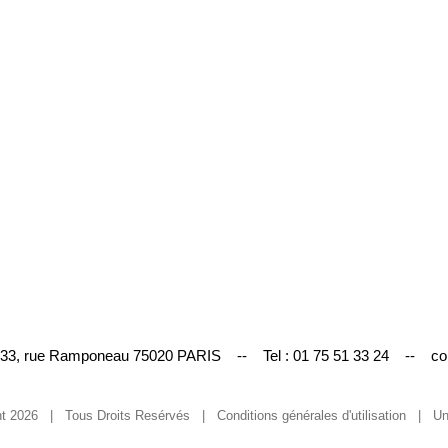
 33, rue Ramponeau 75020 PARIS -- Tel :
01 75 51 33 24
--
co
ht
2026 | Tous Droits Resérvés |
Conditions générales d'utilisation
| Un 