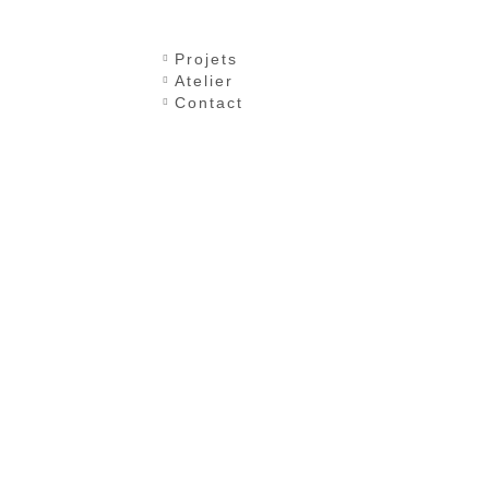
Projets
Atelier
Contact
EC / MAISON DE SANTÉ
NOISY-LE-SEC / MAISON KW+FP
ES ARMISTICE / LE
LE PERREUX-SUR-MARNE /
ISIÈME TRAIN
MAISON P