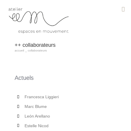
Passer
au
contenu
collaborateurs
accueil
collaborateurs
Actuels
Francesca Liggieri
Marc Blume
León Arellano
Estelle Nicod