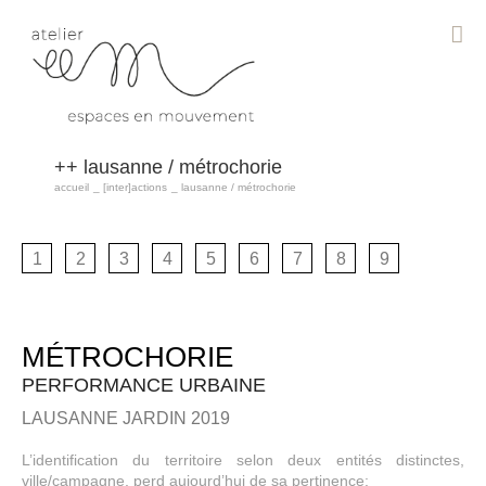
Passer
au
contenu
lausanne / métrochorie
accueil
[inter]actions
lausanne / métrochorie
1
2
3
4
5
6
7
8
9
MÉTROCHORIE
PERFORMANCE URBAINE
LAUSANNE JARDIN 2019
L’identification du territoire selon deux entités distinctes,
ville/campagne, perd aujourd’hui de sa pertinence: