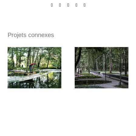
Facebook
X
LinkedIn
Pinterest
Email
Projets connexes
HORTILLONNAGES
COMPIÈGNES
D’AMIENS / +2°C = 43
ARMISTICE / LE
CM
TROISIÈME TRAIN