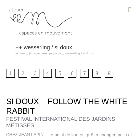
Passer
au
contenu
wesserling / si doux
accueil
[inter]actions
paysage
wesserling / si doux
1
2
3
4
5
6
7
8
9
SI DOUX – FOLLOW THE WHITE
RABBIT
FESTIVAL INTERNATIONAL DES JARDINS
MÉTISSÉS
CHEZ JEAN LAPIN – Le point de vue est prêt à changer, poilu et