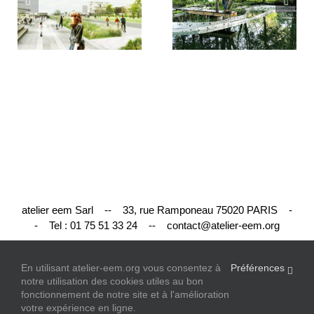
atelier eem Sarl -- 33, rue Ramponeau 75020 PARIS -
- Tel :
01 75 51 33 24
--
contact@atelier-eem.org
En utilisant atelier-eem.org vous consentez à
Préférences
notre utilisation des cookies utiles au bon
fonctionnement de notre site et à l'amélioration
© Copyright
2026 | Tous Droits Resérvés |
Conditions
votre expérience en ligne.