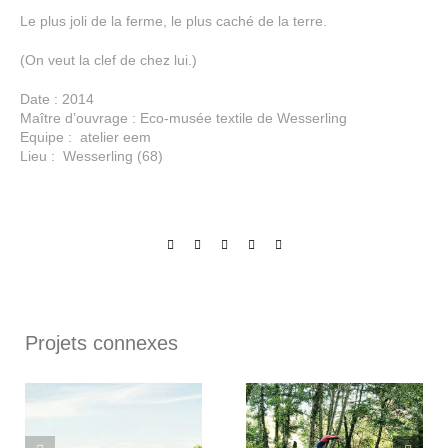
Le plus joli de la ferme, le plus caché de la terre.
(On veut la clef de chez lui.)
Date
: 2014
Maître d’ouvrage
: Eco-musée textile de Wesserling
Equipe
: atelier eem
Lieu
: Wesserling (68)
Facebook
X
LinkedIn
Pinterest
Email
Projets connexes
MANNHEIM COLUMBUS
HORTILLONNAGES
QUARTIER / CHANTIER
D’AMIENS / +2°C = 43
EN COURS !
CM