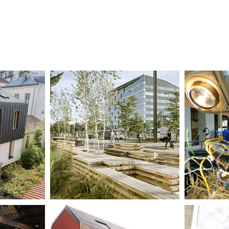
/ MAISON M
BEZONS / BANC-PAYSAGE
PARIS 1
A
GARD DU
SAINT-OUEN-SUR-SEINE /
FONTENAY-
MAISON N