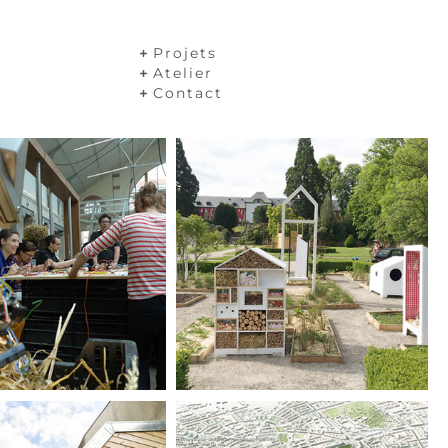
Projets
Atelier
Contact
04 / LES INSECTES
WESSERLING / SI DOUX
RTIFICIELS
SOUS-BOIS / MAISON
BERLIN / TEMPELHOF AIRPORT
S