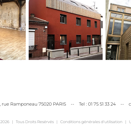
3, rue Ramponeau 75020 PARIS -- Tel :
01 75 51 33 24
--
c
t
2026 | Tous Droits Resérvés |
Conditions générales d'utilisation
| U